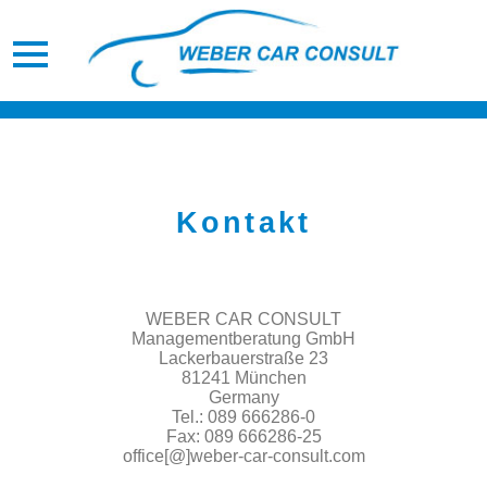
089 / 66
Mail
62 86 0
schreiben
Personalberatu
Kontakt
WEBER CAR CONSULT
Managementberatung GmbH
Lackerbauerstraße 23
81241 München
Germany
Tel.: 089 666286-0
Fax: 089 666286-25
office[@]weber-car-consult.com