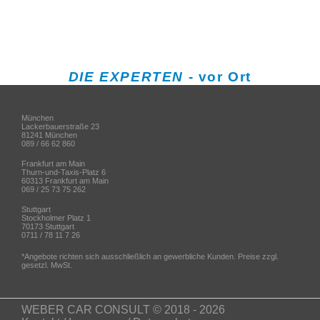
DIE EXPERTEN
- vor Ort
München
Lackerbauerstraße 23
81241 München
089 / 66 62 860
Frankfurt am Main
Thurn-und-Taxis-Platz 6
60313 Frankfurt am Main
069 / 25 73 75 262
Stuttgart
Stockholmer Platz 1
70173 Stuttgart
0711 / 78 11 7 26
*Angebote richten sich ausschließlich an gewerbliche Kunden. Preise zzgl.
gesetzl. MwSt.
WEBER CAR CONSULT
© 2018 - 2026